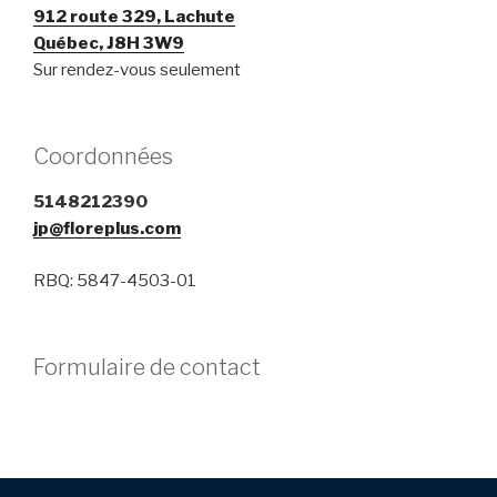
912 route 329, Lachute
Québec, J8H 3W9
​Sur rendez-vous seulement
Coordonnées
5148212390
jp@floreplus.com
RBQ: 5847-4503-01
Formulaire de contact